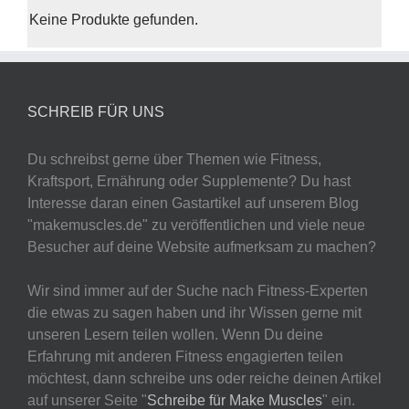
Keine Produkte gefunden.
SCHREIB FÜR UNS
Du schreibst gerne über Themen wie Fitness,
Kraftsport, Ernährung oder Supplemente? Du hast
Interesse daran einen Gastartikel auf unserem Blog
"makemuscles.de" zu veröffentlichen und viele neue
Besucher auf deine Website aufmerksam zu machen?
Wir sind immer auf der Suche nach Fitness-Experten
die etwas zu sagen haben und ihr Wissen gerne mit
unseren Lesern teilen wollen. Wenn Du deine
Erfahrung mit anderen Fitness engagierten teilen
möchtest, dann schreibe uns oder reiche deinen Artikel
auf unserer Seite "
Schreibe für Make Muscles
" ein.